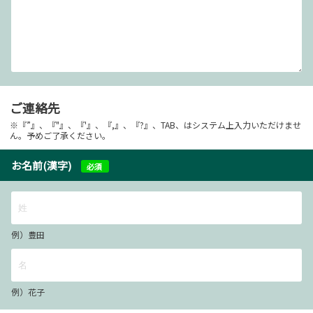
ご連絡先
※『”』、『"』、『'』、『,』、『?』、TAB、はシステム上入力いただけませ
ん。予めご了承ください。
お名前(漢字)
必須
例）豊田
例）花子