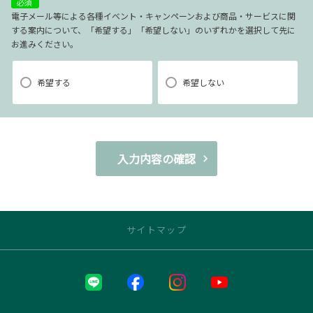
必須
様アンケート調査の実施
電子メール等による各種イベント・キャンペーンおよび商品・サービスに関
する案内について、「希望する」「希望しない」のいずれかを選択して先に
お進みください。
【3．推奨環境について】
1.当社の推奨するインターネット環境にてお申込みをお願いします。推奨
希望する
希望しない
以外の環境によって発生した情報の不備や
それに伴う連絡の不徹底については責任を負いかねますので、あらかじ
めご了承ください。
なお、不具合の生じたデータについてはお客様にお断り無く削除させて
入力内容の確認
いただく場合がございます。
※推奨環境についてはTOYOTAメーカーサイト「ご利用にあたって」を
参照ください。
サイトマップ
【4．規約について】
近くの店舗を探す
1.本規約は事前の告知なく変更することがあります。変更した内容は本ペ
ージにてご確認いただくものとします。
本部