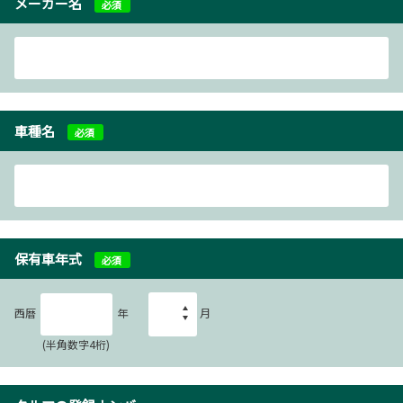
メーカー名
必須
車種名
必須
保有車年式
必須
西暦
年
月
(半角数字4桁)