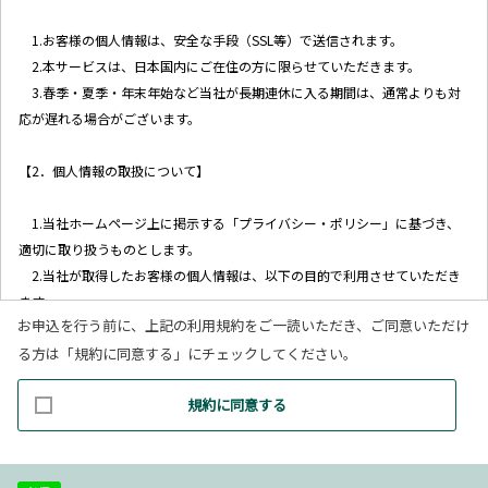
1.お客様の個人情報は、安全な手段（SSL等）で送信されます。
2.本サービスは、日本国内にご在住の方に限らせていただきます。
3.春季・夏季・年末年始など当社が長期連休に入る期間は、通常よりも対
応が遅れる場合がございます。
【2．個人情報の取扱について】
1.当社ホームページ上に掲示する「プライバシー・ポリシー」に基づき、
適切に取り扱うものとします。
2.当社が取得したお客様の個人情報は、以下の目的で利用させていただき
ます。
お申込を行う前に、上記の利用規約をご一読いただき、ご同意いただけ
(1)お客様リクエストに対応するにあたって問題が発生した場合の確認・
る方は「規約に同意する」にチェックしてください。
連絡
(2)お客様から照会があった場合のリクエスト情報の確認
規約に同意する
(3)お客様に不利益を与えないために行う、お客様に対する迅速なご連絡
（電子メール、電話、郵送によるご連絡）
(4)当社で取り扱っている商品・サービスなどに関する営業上のご案内
(5)商品の企画・開発あるいはお客様満足向上策などの検討のためのお客