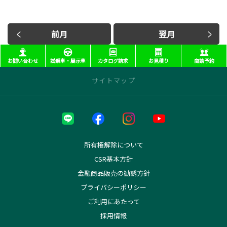
前月
翌月
お問い合わせ
試乗車・展示車
カタログ請求
お見積り
商談予約
サイトマップ
近くの店舗を探す
本部
本社
所有権解除について
長町インター店
CSR基本方針
西多賀店
金融商品販売の勧誘方針
塩釜店
利府店
プライバシーポリシー
石巻店
ご利用にあたって
名取パーク店
採用情報
岩沼店