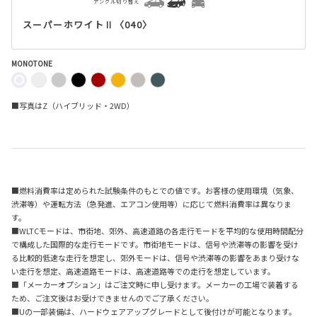
アングル切り替え
スーパーホワイトⅡ〈040〉
MONOTONE
■写真はZ（ハイブリッド・2WD）
■燃料消費率は定められた試験条件のもとでの値です。お客様の使用環境（気象、
渋滞等）や運転方法（急発進、エアコン使用等）に応じて燃料消費率は異なりま
す。
■WLTCモードは、市街地、郊外、高速道路の各走行モードを平均的な使用時間配分
で構成した国際的な走行モードです。市街地モードは、信号や渋滞等の影響を受け
る比較的低速な走行を想定し、郊外モードは、信号や渋滞等の影響をあまり受けな
い走行を想定、高速道路モードは、高速道路等での走行を想定しています。
■「メーカーオプション」はご注文時に申し受けます。メーカーの工場で装着する
ため、ご注文後はお受けできませんのでご了承ください。
■Uの一部装備は、ハードウェアアップグレードとして後付けが可能となります。