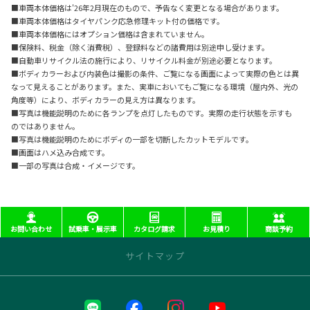
■車両本体価格は'26年2月現在のもので、予告なく変更となる場合があります。
■車両本体価格はタイヤパンク応急修理キット付の価格です。
■車両本体価格にはオプション価格は含まれていません。
■保険料、税金（除く消費税）、登録料などの諸費用は別途申し受けます。
■自動車リサイクル法の施行により、リサイクル料金が別途必要となります。
■ボディカラーおよび内装色は撮影の条件、ご覧になる画面によって実際の色とは異
なって見えることがあります。また、実車においてもご覧になる環境（屋内外、光の
角度等）により、ボディカラーの見え方は異なります。
■写真は機能説明のために各ランプを点灯したものです。実際の走行状態を示すも
のではありません。
■写真は機能説明のためにボディの一部を切断したカットモデルです。
■画面はハメ込み合成です。
■一部の写真は合成・イメージです。
お問い合わせ
試乗車・展示車
カタログ請求
お見積り
商談予約
サイトマップ
近くの店舗を探す