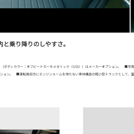
内と乗り降りのしやすさ。
ク（ボディカラー：オフビートカーキメタリック〈G55〉）はメーカーオプション。 ■写真
ション。 ■運転席前方にエンジンルームを持たない車体構造の軽小型トラックとして、室内幅