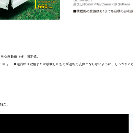
 トヨタ自動車（株）測定値。
〈W19〉。 ■走行中は収納または積載したものが運転の支障とならないように、しっかりと
適に。