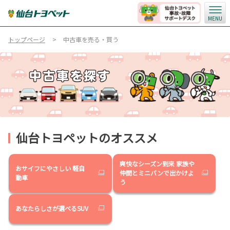
MENU
トップページ
中古車を売る・買う
仙台トヨペットのオススメ
爽快なシーズン到来 家族や
おサイフにやさしい 軽自
仲間とミニバンで出かけよ
動車
う
あなたらしさが選べるSUV