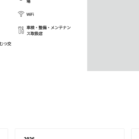
場
WiFi
車検・整備・メンテナン
ス取扱店
むつ交