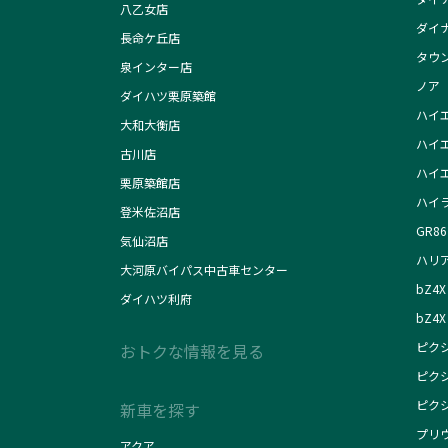
八乙女店
ダイ
長命ケ丘店
タウ
泉インター店
ノア
ダイハツ栗原築館
ハイ
大和大衡店
ハイ
古川店
ハイ
栗原築館店
ハイ
登米佐沼店
GR86
気仙沼店
ハリ
大河原バイパス中古車センター
bZ4X
ダイハツ利府
bZ4X 
ピク
おトクな情報を見る
ピク
ピク
新車を探す
プリ
アクア