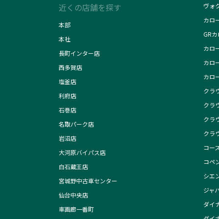
近くの店舗を探す
ヴォ
カロ
本部
GR
本社
カロ
長町インター店
カロ
西多賀店
カロ
塩釜店
クラ
利府店
クラ
石巻店
クラ
名取パーク店
クラ
岩沼店
コー
大河原バイパス店
コペン
白石蔵王店
シエ
宮城野中古車センター
ジャ
仙台中央店
ダイナ
車画廊一番町
ダイナ