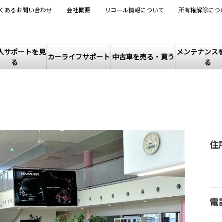
くあるお問い合わせ
会社概要
リコール情報について
所有権解除につ
入サポートを見
メンテナンス
カーライフサポート
中古車を売る・買う
る
る
住
電