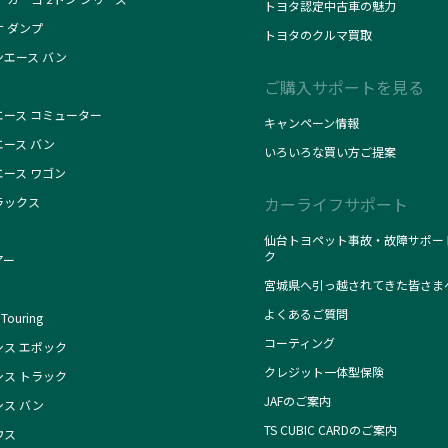
トヨタ認定中古車の魅力
ナ ダンプ
トヨタのクルマ買取
ンエース バン
ご購入サポートを見る
エース コミューター
キャンペーン情報
エース バン
いろいろな買い方ご提案
エース ワゴン
カーライフサポート
ラックス
仙台トヨペット事故・故障サポー
ク
アー
宮城県へ引っ越されてきた皆さま
よくあるご質問
Touring
コーティング
シス エポック
クレジット一体型保険
シス トラック
JAFのご案内
シス バン
TS CUBIC CARDのご案内
ウス