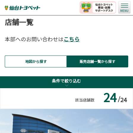
MENU
ベビーシート（おむつ交
キッズコーナー
換用シート）
店舗一覧
本部へのお問い合わせは
こちら
キッズルーム
自動洗車機
地図から探す
販売店舗一覧から探す
子供110番
G-Station
条件で絞り込む
条件で絞り込む
24
/
24
該当店舗数