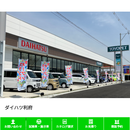
ダイハツ利府
宮城郡利府町利府字城前３９番地
お問い合わせ
試乗車・展示車
カタログ請求
お見積り
商談予約
店舗代表:022-357-0559