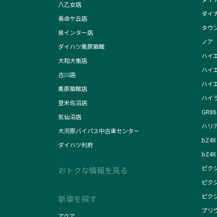
八乙女店
ダイ
長命ケ丘店
タウ
泉インター店
ノア
ダイハツ栗原築館
ハイ
大和大衡店
ハイ
古川店
ハイ
栗原築館店
ハイ
登米佐沼店
GR86
気仙沼店
ハリ
大河原バイパス中古車センター
bZ4X
ダイハツ利府
bZ4X 
ピク
おトクな情報を見る
ピク
ピク
新車を探す
プリ
アクア