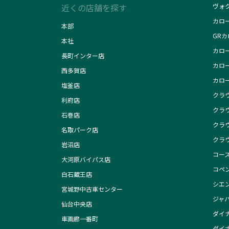
近くの店舗を探す
ヴォ
カロ
本部
GR
本社
カロ
長町インター店
カロ
西多賀店
カロ
塩釜店
クラ
利府店
クラ
石巻店
クラ
名取パーク店
クラ
岩沼店
コー
大河原バイパス店
コペン
白石蔵王店
シエ
宮城野中古車センター
ジャ
仙台中央店
ダイナ
車画廊一番町
ダイナ