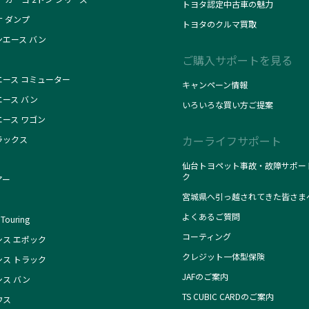
トヨタ認定中古車の魅力
ナ ダンプ
トヨタのクルマ買取
ンエース バン
ご購入サポートを見る
エース コミューター
キャンペーン情報
エース バン
いろいろな買い方ご提案
エース ワゴン
カーライフサポート
ラックス
仙台トヨペット事故・故障サポー
ク
アー
宮城県へ引っ越されてきた皆さま
よくあるご質問
Touring
コーティング
シス エポック
クレジット一体型保険
シス トラック
JAFのご案内
シス バン
TS CUBIC CARDのご案内
ウス