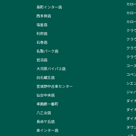
カロ
長町インター店
カロ
西多賀店
カロ
塩釜店
クラ
利府店
クラ
石巻店
クラ
名取パーク店
クラ
岩沼店
コー
大河原バイパス店
コペン
白石蔵王店
シエ
宮城野中古車センター
ジャ
仙台中央店
ダイナ
車画廊一番町
ダイナ
八乙女店
ダイ
長命ケ丘店
タウ
泉インター店
ノア