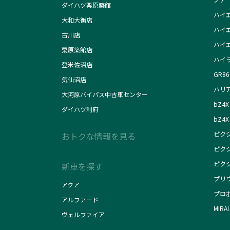
ダイハツ栗原築館
ハイ
大和大衡店
ハイ
古川店
ハイ
栗原築館店
ハイ
登米佐沼店
GR86
気仙沼店
ハリ
大河原バイパス中古車センター
bZ4X
ダイハツ利府
bZ4X 
ピク
おトクな情報を見る
ピク
ピク
新車を探す
プリ
アクア
プロ
アルファード
MIRAI
ヴェルファイア