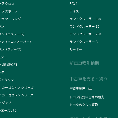
ーラ クロス
RAV4
ーラ スポーツ
ライズ
ーラ ツーリング
ランドクルーザー 300
ウン
ランドクルーザー 70
ウン（エステート）
ランドクルーザー 250
ウン（クロスオーバー）
ランドクルーザー FJ
ウン（スポーツ）
ルーミー
スター
新車車種別納期
 GR SPORT
ンタ
中古車を売る・買う
パンタクシー
 カーゴ 1トン シリーズ
中古車検索
 カーゴ 2トン シリーズ
トヨタ認定中古車の魅力
ナ ダンプ
トヨタのクルマ買取
ンエース バン