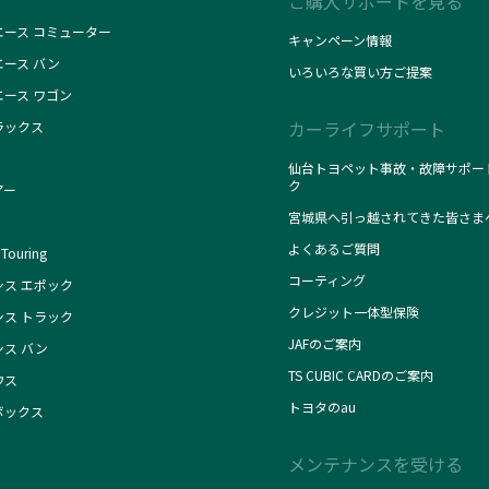
ご購入サポートを見る
エース コミューター
キャンペーン情報
エース バン
いろいろな買い方ご提案
エース ワゴン
カーライフサポート
ラックス
仙台トヨペット事故・故障サポー
ク
アー
宮城県へ引っ越されてきた皆さま
よくあるご質問
Touring
コーティング
シス エポック
クレジット一体型保険
シス トラック
JAFのご案内
シス バン
TS CUBIC CARDのご案内
ウス
トヨタのau
ボックス
メンテナンスを受ける