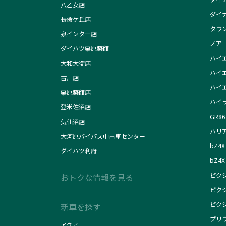
八乙女店
ダイ
長命ケ丘店
タウ
泉インター店
ノア
ダイハツ栗原築館
ハイ
大和大衡店
ハイ
古川店
ハイ
栗原築館店
ハイ
登米佐沼店
GR86
気仙沼店
ハリ
大河原バイパス中古車センター
bZ4X
ダイハツ利府
bZ4X 
ピク
おトクな情報を見る
ピク
ピク
新車を探す
プリ
アクア