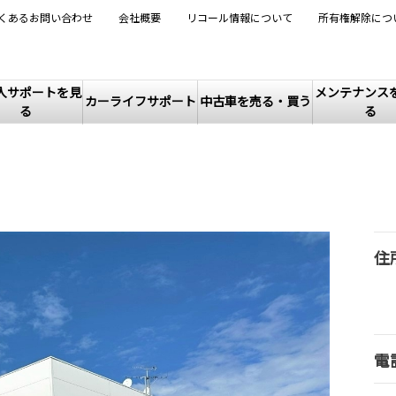
くあるお問い合わせ
会社概要
リコール情報について
所有権解除につ
入サポートを見
メンテナンス
カーライフサポート
中古車を売る・買う
る
る
住
電