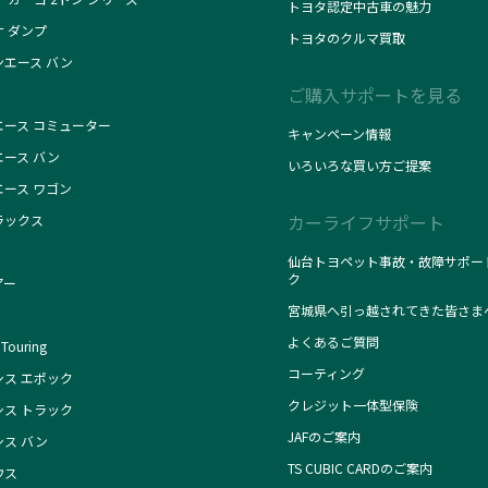
トヨタ認定中古車の魅力
ナ ダンプ
トヨタのクルマ買取
ンエース バン
ご購入サポートを見る
エース コミューター
キャンペーン情報
エース バン
いろいろな買い方ご提案
エース ワゴン
カーライフサポート
ラックス
仙台トヨペット事故・故障サポー
ク
アー
宮城県へ引っ越されてきた皆さま
よくあるご質問
Touring
コーティング
シス エポック
クレジット一体型保険
シス トラック
JAFのご案内
シス バン
TS CUBIC CARDのご案内
ウス