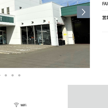
FA
営
WiFi