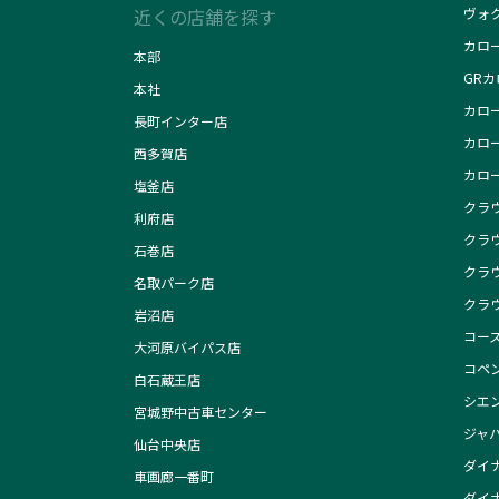
近くの店舗を探す
ヴォ
カロ
本部
GR
本社
カロ
長町インター店
カロ
西多賀店
カロ
塩釜店
クラ
利府店
クラ
石巻店
クラ
名取パーク店
クラ
岩沼店
コー
大河原バイパス店
コペン
白石蔵王店
シエ
宮城野中古車センター
ジャ
仙台中央店
ダイナ
車画廊一番町
ダイナ