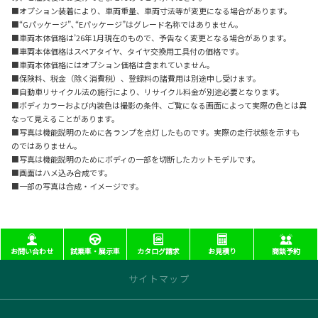
■オプション装着により、車両重量、車両寸法等が変更になる場合があります。
■“Gパッケージ”､“Eパッケージ”はグレード名称ではありません。
■車両本体価格は’26年1月現在のもので、予告なく変更となる場合があります。
■車両本体価格はスペアタイヤ、タイヤ交換用工具付の価格です。
■車両本体価格にはオプション価格は含まれていません。
■保険料、税金（除く消費税）、登録料の諸費用は別途申し受けます。
■自動車リサイクル法の施行により、リサイクル料金が別途必要となります。
■ボディカラーおよび内装色は撮影の条件、ご覧になる画面によって実際の色とは異
なって見えることがあります。
■写真は機能説明のために各ランプを点灯したものです。実際の走行状態を示すも
のではありません。
■写真は機能説明のためにボディの一部を切断したカットモデルです。
■画面はハメ込み合成です。
■一部の写真は合成・イメージです。
お問い合わせ
試乗車・展示車
カタログ請求
お見積り
商談予約
サイトマップ