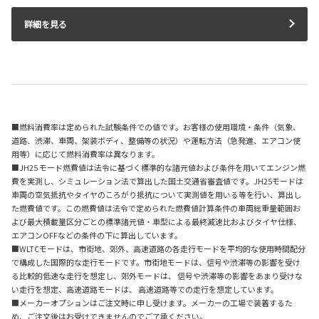
詳細を見る
■燃料消費率は定められた試験条件での値です。お客様の使用環境・条件（気象、
道路、渋滞、車両、架装ボディ、整備等の状況）や運転方法（急発進、エアコン使
用等）に応じて燃料消費率は異なります。
■JH25 モード燃費値は法令に基づく標準的な諸元値および条件を用いてエンジン燃
費を実測し、シミュレーション法で算出した国土交通省審査値です。JH25モードは
車両の空気抵抗やタイヤのころがり抵抗について実測値を用いる等を行い、算出し
た燃費値です。この燃費値は法令で定められた燃費値計算条件の車両総重量範囲お
よび最大積載量区分ごとの標準諸元値・車型による最終減速比およびタイヤ仕様、
エアコンOFFなどの条件の下に算出しています。
■WLTCモードは、市街地、郊外、高速道路の各走行モードを平均的な使用時間配分
で構成した国際的な走行モードです。市街地モードは、信号や渋滞等の影響を受け
る比較的低速な走行を想定し、郊外モードは、 信号や渋滞等の影響をあまり受けな
い走行を想定、高速道路モードは、 高速道路等での走行を想定しています。
■メーカーオプションはご注文時に申し受けます。メーカーの工場で装着するた
め、ご注文後はお受けできませんのでご了承ください。