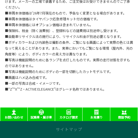
けます。メーカーの工場で装着するため、ご注文後はお受けできませんのでご了承
ください。
■車両本体価格は'26年7月現在のもので、予告なく変更となる場合があります。
■車両本体価格はタイヤパンク応急修理キット付の価格です。
■車両本体価格にはオプション価格は含まれていません。
■保険料、税金（除く消費税）、登録料などの諸費用は別途申し受けます。
■自動車リサイクル法の施行により、リサイクル料金が別途必要となります。
■ボディカラーおよび内装色は撮影の条件、ご覧になる画面によって実際の色とは異
なって見えることがあります。また、実車においてもご覧になる環境（屋内外、光の
角度等）により、ボディカラーの見え方は異なります。
■写真は機能説明のために各ランプを点灯したものです。実際の走行状態を示すも
のではありません。
■写真は機能説明のためにボディの一部を切断したカットモデルです。
■画面はハメ込み合成です。
■一部の写真は合成・イメージです。
■“Z”“X”“Z・ACTIVE ELEGANCE”はグレード名称ではありません。
お問い合わせ
試乗車・展示車
カタログ請求
お見積り
商談予約
サイトマップ