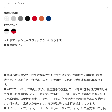
メーカーオプション
MONOTONE
TWO TONE
＊1. ドアサッシュがブラックアウトとなります。
■写真はG“Z”。
■燃料消費率は定められた試験条件のもとでの値です。お客様の使用環境（気象、
渋滞等）や運転方法（急発進、エアコン使用等）に応じて燃料消費率は異なりま
す。
■WLTCモードは、市街地、郊外、高速道路の各走行モードを平均的な使用時間配分
で構成した国際的な走行モードです。市街地モードは、信号や渋滞等の影響を受け
る比較的低速な走行を想定し、郊外モードは、信号や渋滞等の影響をあまり受けな
い走行を想定、高速道路モードは、高速道路等での走行を想定しています。
■「メーカーオプション」「メーカーパッケージオプション」はご注文時に申し受