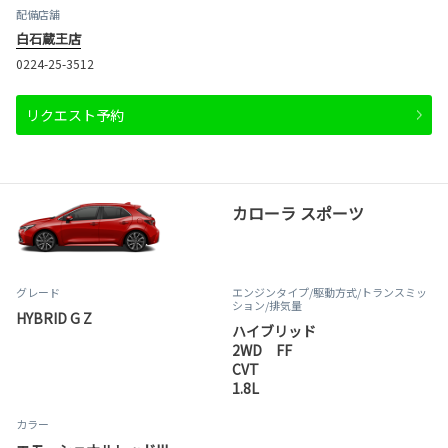
配備店舗
白石蔵王店
0224-25-3512
リクエスト予約
カローラ スポーツ
グレード
エンジンタイプ
/駆動方式/
トランスミッ
ション
/排気量
HYBRID G Z
ハイブリッド
2WD FF
CVT
1.8L
カラー