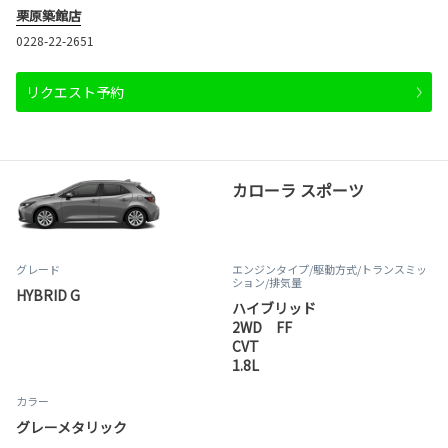
栗原築館店
0228-22-2651
リクエスト予約
カローラ スポーツ
グレード
エンジンタイプ
/駆動方式/
トランスミッ
ション
/排気量
HYBRID G
ハイブリッド
2WD FF
CVT
1.8L
カラー
グレーメタリック