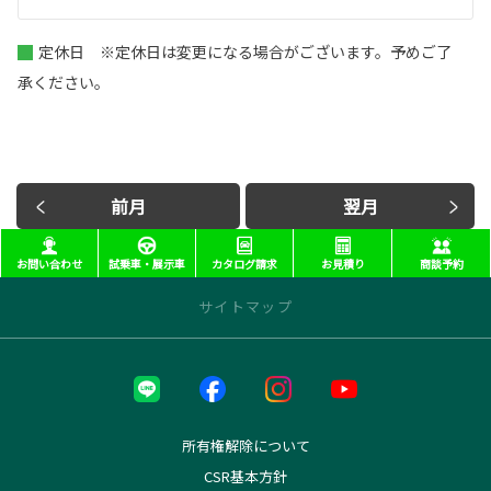
定休日 ※定休日は変更になる場合がございます。予めご了
承ください。
前月
翌月
お問い合わせ
試乗車・展示車
カタログ請求
お見積り
商談予約
サイトマップ
近くの店舗を探す
本部
本社
所有権解除について
長町インター店
CSR基本方針
西多賀店