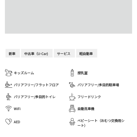
新車
中古車（U-Car)
サービス
軽自動車
キッズルーム
授乳室
バリアフリー/フラットフロア
バリアフリー/多目的駐車場
バリアフリー/多目的トイレ
フリードリンク
WiFi
自動洗車機
ベビーシート（おむつ交換用シ
AED
ート）