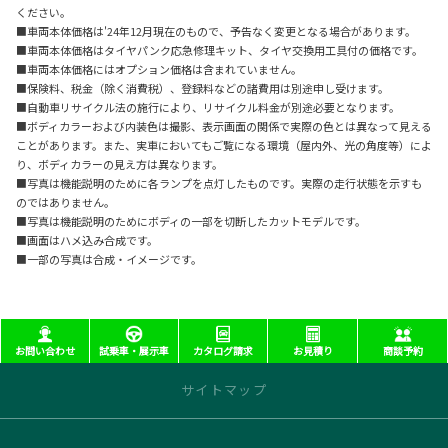
ください。
■車両本体価格は'24年12月現在のもので、予告なく変更となる場合があります。
■車両本体価格はタイヤパンク応急修理キット、タイヤ交換用工具付の価格です。
■車両本体価格にはオプション価格は含まれていません。
■保険料、税金（除く消費税）、登録料などの諸費用は別途申し受けます。
■自動車リサイクル法の施行により、リサイクル料金が別途必要となります。
■ボディカラーおよび内装色は撮影、表示画面の関係で実際の色とは異なって見える
ことがあります。また、実車においてもご覧になる環境（屋内外、光の角度等）によ
り、ボディカラーの見え方は異なります。
■写真は機能説明のために各ランプを点灯したものです。実際の走行状態を示すも
のではありません。
■写真は機能説明のためにボディの一部を切断したカットモデルです。
■画面はハメ込み合成です。
■一部の写真は合成・イメージです。
お問い合わせ
試乗車・展示車
カタログ請求
お見積り
商談予約
サイトマップ