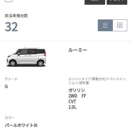
該当車種台数
32
ルーミー
グレード
エンジンタイプ
/駆動方式/
トランスミッ
ション
/排気量
G
ガソリン
2WD FF
CVT
1.0L
カラー
パールホワイトIII