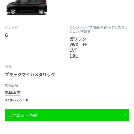
グレード
エンジンタイプ
/駆動方式/
トランスミッ
ション
/排気量
G
ガソリン
2WD FF
CVT
1.0L
カラー
ブラックマイカメタリック
配備店舗
気仙沼店
0226-22-5770
リクエスト予約