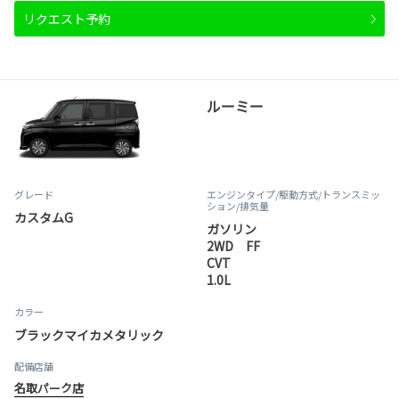
リクエスト予約
ルーミー
グレード
エンジンタイプ
/駆動方式/
トランスミッ
ション
/排気量
カスタムG
ガソリン
2WD FF
CVT
1.0L
カラー
ブラックマイカメタリック
配備店舗
名取パーク店