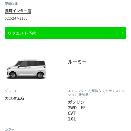
配備店舗
長町インター店
022-247-1100
リクエスト予約
ルーミー
グレード
エンジンタイプ
/駆動方式/
トランスミッ
ション
/排気量
カスタムG
ガソリン
2WD FF
CVT
1.0L
カラー