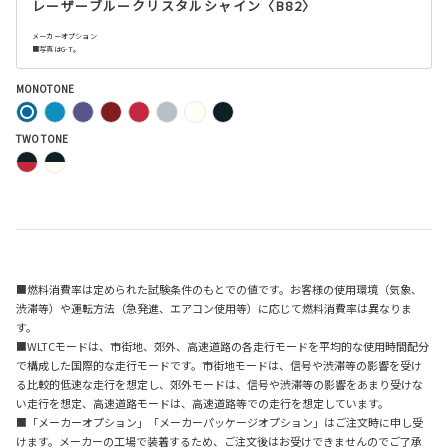
レーザーブルークリスタルシャイン〈B82〉
メーカーオプション
■写真はG-T。
MONOTONE
TWO TONE
■燃料消費率は定められた試験条件のもとでの値です。お客様の使用環境（気象、
渋滞等）や運転方法（急発進、エアコン使用等）に応じて燃料消費率は異なりま
す。
■WLTCモードは、市街地、郊外、高速道路の各走行モードを平均的な使用時間配分
で構成した国際的な走行モードです。市街地モードは、信号や渋滞等の影響を受け
る比較的低速な走行を想定し、郊外モードは、信号や渋滞等の影響をあまり受けな
い走行を想定、高速道路モードは、高速道路等での走行を想定しています。
■「メーカーオプション」「メーカーパッケージオプション」はご注文時に申し受
けます。メーカーの工場で装着するため、ご注文後はお受けできませんのでご了承