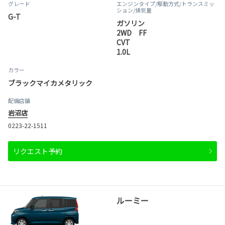
グレード
エンジンタイプ
/駆動方式/
トランスミッ
ション
/排気量
G-T
ガソリン
2WD FF
CVT
1.0L
カラー
ブラックマイカメタリック
配備店舗
岩沼店
0223-22-1511
リクエスト予約
ルーミー