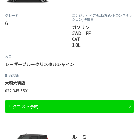
グレード
エンジンタイプ
/駆動方式/
トランスミッ
ション
/排気量
G
ガソリン
2WD FF
CVT
1.0L
カラー
レーザーブルークリスタルシャイン
配備店舗
大和大衡店
022-345-5501
リクエスト予約
ルーミー