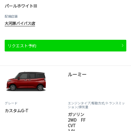
パールホワイトIII
配備店舗
大河原バイパス店
リクエスト予約
ルーミー
グレード
エンジンタイプ
/駆動方式/
トランスミッ
ション
/排気量
カスタムG-T
ガソリン
2WD FF
CVT
1.0L