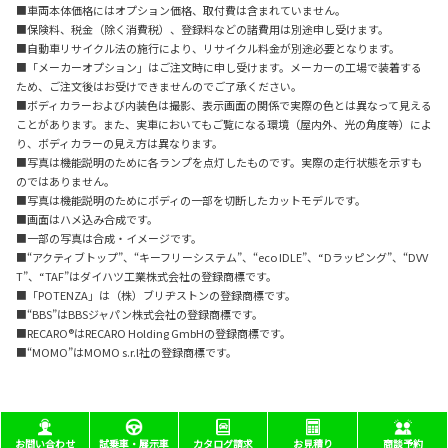
■車両本体価格にはオプション価格、取付費は含まれていません。
■保険料、税金（除く消費税）、登録料などの諸費用は別途申し受けます。
■自動車リサイクル法の施行により、リサイクル料金が別途必要となります。
■「メーカーオプション」はご注文時に申し受けます。メーカーの工場で装着する
ため、ご注文後はお受けできませんのでご了承ください。
■ボディカラーおよび内装色は撮影、表示画面の関係で実際の色とは異なって見える
ことがあります。また、実車においてもご覧になる環境（屋内外、光の角度等）によ
り、ボディカラーの見え方は異なります。
■写真は機能説明のために各ランプを点灯したものです。実際の走行状態を示すも
のではありません。
■写真は機能説明のためにボディの一部を切断したカットモデルです。
■画面はハメ込み合成です。
■一部の写真は合成・イメージです。
■“アクティブトップ”、“キーフリーシステム”、“eco IDLE”、“Dラッピング”、“DVV
T”、“TAF”はダイハツ工業株式会社の登録商標です。
■「POTENZA」は（株）ブリヂストンの登録商標です。
■“BBS”はBBSジャパン株式会社の登録商標です。
■RECARO®はRECARO Holding GmbHの登録商標です。
■“MOMO”はMOMO s.r.l社の登録商標です。
お問い合わせ
試乗車・展示車
カタログ請求
お見積り
商談予約