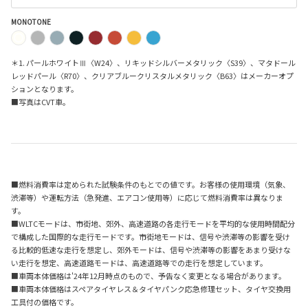
MONOTONE
＊1. パールホワイトⅢ〈W24〉、リキッドシルバーメタリック〈S39〉、マタドール
レッドパール〈R70〉、クリアブルークリスタルメタリック〈B63〉はメーカーオプ
ションとなります。
■写真はCVT車。
■燃料消費率は定められた試験条件のもとでの値です。お客様の使用環境（気象、
渋滞等）や運転方法（急発進、エアコン使用等）に応じて燃料消費率は異なりま
す。
■WLTCモードは、市街地、郊外、高速道路の各走行モードを平均的な使用時間配分
で構成した国際的な走行モードです。市街地モードは、信号や渋滞等の影響を受け
る比較的低速な走行を想定し、郊外モードは、信号や渋滞等の影響をあまり受けな
い走行を想定、高速道路モードは、高速道路等での走行を想定しています。
■車両本体価格は'24年12月時点のもので、予告なく変更となる場合があります。
■車両本体価格はスペアタイヤレス＆タイヤパンク応急修理セット、タイヤ交換用
工具付の価格です。