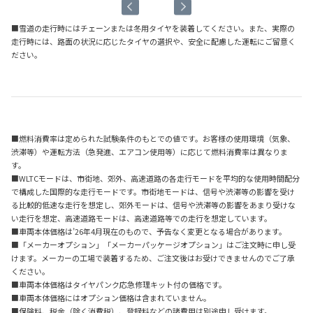
■雪道の走行時にはチェーンまたは冬用タイヤを装着してください。また、実際の
走行時には、路面の状況に応じたタイヤの選択や、安全に配慮した運転にご留意く
ださい。
■燃料消費率は定められた試験条件のもとでの値です。お客様の使用環境（気象、
渋滞等）や運転方法（急発進、エアコン使用等）に応じて燃料消費率は異なりま
す。
■WLTCモードは、市街地、郊外、高速道路の各走行モードを平均的な使用時間配分
で構成した国際的な走行モードです。市街地モードは、信号や渋滞等の影響を受け
る比較的低速な走行を想定し、郊外モードは、信号や渋滞等の影響をあまり受けな
い走行を想定、高速道路モードは、高速道路等での走行を想定しています。
■車両本体価格は’26年4月現在のもので、予告なく変更となる場合があります。
■「メーカーオプション」「メーカーパッケージオプション」はご注文時に申し受
けます。メーカーの工場で装着するため、ご注文後はお受けできませんのでご了承
ください。
■車両本体価格はタイヤパンク応急修理キット付の価格です。
■車両本体価格にはオプション価格は含まれていません。
■保険料、税金（除く消費税）、登録料などの諸費用は別途申し受けます。