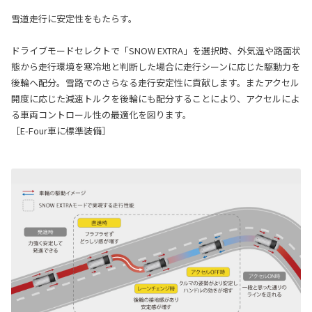
雪道走行に安定性をもたらす。
ドライブモードセレクトで「SNOW EXTRA」を選択時、外気温や路面状
態から走行環境を寒冷地と判断した場合に走行シーンに応じた駆動力を
後輪へ配分。雪路でのさらなる走行安定性に貢献します。またアクセル
開度に応じた減速トルクを後輪にも配分することにより、アクセルによ
る車両コントロール性の最適化を図ります。
［E-Four車に標準装備］