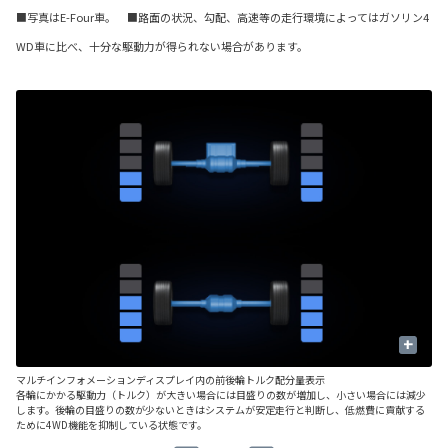
■写真はE-Four車。 ■路面の状況、勾配、高速等の走行環境によってはガソリン4
WD車に比べ、十分な駆動力が得られない場合があります。
+
マルチインフォメーションディスプレイ内の前後輪トルク配分量表示
■
各輪にかかる駆動力（トルク）が大きい場合には目盛りの数が増加し、小さい場合には減少
後
します。後輪の目盛りの数が少ないときはシステムが安定走行と判断し、低燃費に貢献する
ッ
ために4WD機能を抑制している状態です。