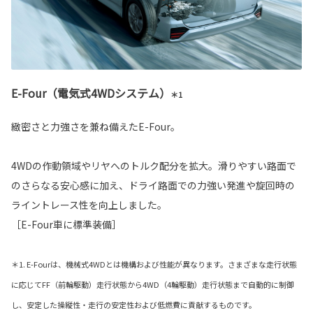
E-Four（電気式4WDシステム）
＊1
緻密さと力強さを兼ね備えたE-Four。
4WDの作動領域やリヤへのトルク配分を拡大。滑りやすい路面で
のさらなる安心感に加え、ドライ路面での力強い発進や旋回時の
ライントレース性を向上しました。
［E-Four車に標準装備］
＊1. E-Fourは、機械式4WDとは機構および性能が異なります。さまざまな走行状態
に応じてFF（前輪駆動）走行状態から4WD（4輪駆動）走行状態まで自動的に制御
し、安定した操縦性・走行の安定性および低燃費に貢献するものです。