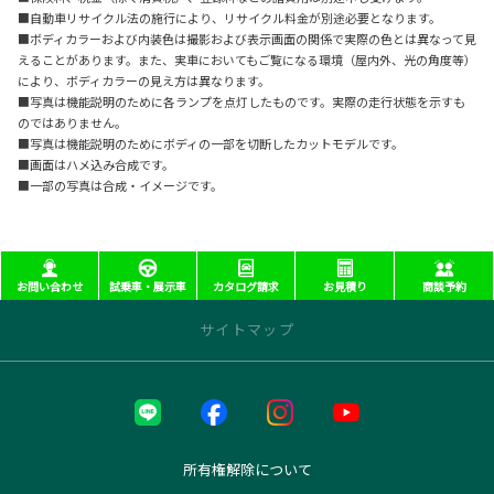
■自動車リサイクル法の施行により、リサイクル料金が別途必要となります。
■ボディカラーおよび内装色は撮影および表示画面の関係で実際の色とは異なって見
えることがあります。また、実車においてもご覧になる環境（屋内外、光の角度等）
により、ボディカラーの見え方は異なります。
■写真は機能説明のために各ランプを点灯したものです。実際の走行状態を示すも
のではありません。
■写真は機能説明のためにボディの一部を切断したカットモデルです。
■画面はハメ込み合成です。
■一部の写真は合成・イメージです。
お問い合わせ
試乗車・展示車
カタログ請求
お見積り
商談予約
サイトマップ
近くの店舗を探す
本部
本社
所有権解除について
長町インター店