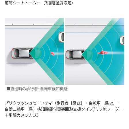
前席シートヒーター（3段階温度設定）
プリクラッシュセーフティ（歩行者［昼夜］・自転車［昼夜］・
自動二輪車［昼］検知機能付衝突回避支援タイプ/ミリ波レーダー
＋単眼カメラ方式）