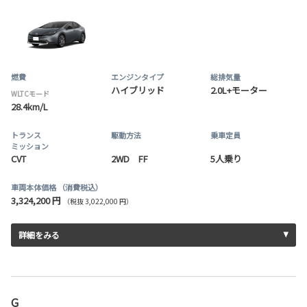
燃費
エンジンタイプ
総排気量
ハイブリッド
2.0L+モーター
WLTCモード
28.4km/L
トランス
駆動方法
乗車定員
ミッション
CVT
2WD FF
5人乗り
車両本体価格
（消費税込）
3,324,200 円
（税抜 3,022,000 円）
詳細をみる
G