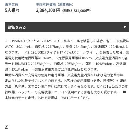
乗車定員
車両本体価格（消費税込）
5人乗り
3,884,100 円
（税抜 3,531,000 円）
詳細をみる
※1. 195/60R17タイヤ＆17×6½Jスチールホイールを装着した場合、各モード燃費は
WLTC：30.1km/L 、市街地：26.7km/L 、郊外：34.2km/L 、高速道路：29.4km/L と
なります。 ※2. 195/60R17タイヤ＆17×6½Jスチールホイールを装着した場合、充
電電力使用時走行距離は102km、EV走行換算距離は102km、交流電力量消費率の各
モード値はWLTC：115Wh/km 、市街地：97Wh/km 、郊外：104Wh/km 、高速道
路：131Wh/km、一充電消費電力量は11.79kWh/回となります。
■燃料消費率や充電電力使用時走行距離、交流電力量消費率および電力消費率は、
定められた試験条件のもとでの値です。お客様の使用環境（気象、渋滞等）や運転
方法（急発進、エアコン使用等）に応じて大きく異なります。とくに1日当たりの走
行距離、バッテリーの充電状態、エアコン使用による影響を大きく受けます。 ■
本諸元のモード走行における表示は、“WLTCモード”です。
Z