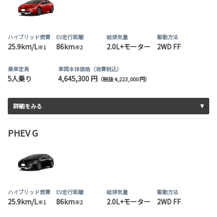
ハイブリッド燃費
EV走行距離
総排気量
駆動方法
25.9km/L
86km
2.0L+モーター
2WD FF
※1
※2
乗車定員
車両本体価格（消費税込）
5人乗り
4,645,300 円
（税抜 4,223,000 円）
詳細をみる
PHEV G
ハイブリッド燃費
EV走行距離
総排気量
駆動方法
25.9km/L
86km
2.0L+モーター
2WD FF
※1
※2