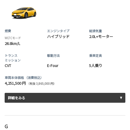
燃費
エンジンタイプ
総排気量
ハイブリッド
2.0L+モーター
WLTCモード
26.8km/L
トランス
駆動方法
乗車定員
ミッション
CVT
E-Four
5人乗り
車両本体価格
（消費税込）
4,251,500 円
（税抜 3,865,000 円）
詳細をみる
G