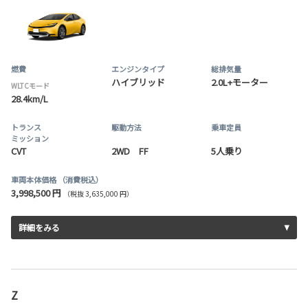
燃費
エンジンタイプ
総排気量
ハイブリッド
2.0L+モーター
WLTCモード
28.4km/L
トランス
駆動方法
乗車定員
ミッション
CVT
2WD FF
5人乗り
車両本体価格
（消費税込）
3,998,500 円
（税抜 3,635,000 円）
詳細をみる
Z