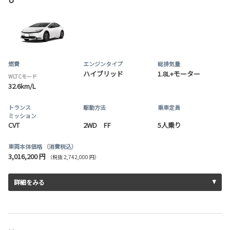
燃費
エンジンタイプ
総排気量
ハイブリッド
1.8L+モーター
WLTCモード
32.6km/L
トランス
駆動方法
乗車定員
ミッション
CVT
2WD FF
5人乗り
車両本体価格
（消費税込）
3,016,200 円
（税抜 2,742,000 円）
詳細をみる