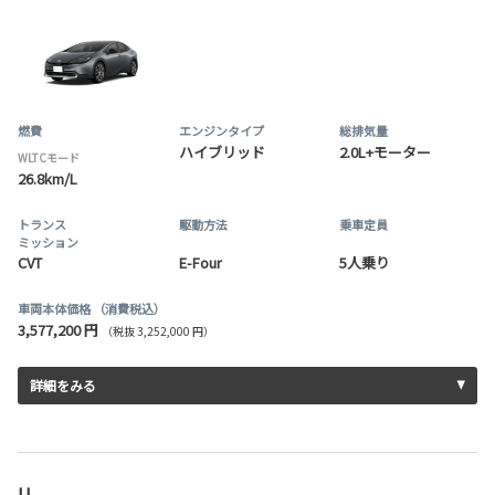
燃費
エンジンタイプ
総排気量
ハイブリッド
2.0L+モーター
WLTCモード
26.8km/L
トランス
駆動方法
乗車定員
ミッション
CVT
E-Four
5人乗り
車両本体価格
（消費税込）
3,577,200 円
（税抜 3,252,000 円）
詳細をみる
U