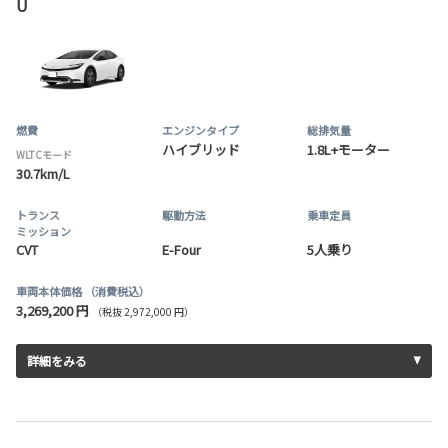
U
燃費
エンジンタイプ
総排気量
ハイブリッド
1.8L+モーター
WLTCモード
30.7km/L
トランス
駆動方法
乗車定員
ミッション
CVT
E-Four
5人乗り
車両本体価格
（消費税込）
3,269,200 円
（税抜 2,972,000 円）
詳細をみる