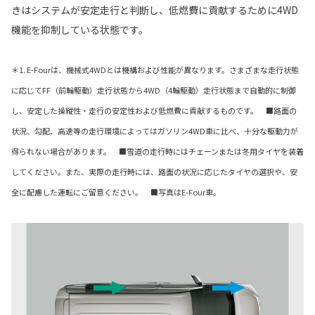
きはシステムが安定走行と判断し、低燃費に貢献するために4WD
機能を抑制している状態です。
＊1. E-Fourは、機械式4WDとは機構および性能が異なります。さまざまな走行状態
に応じてFF（前輪駆動）走行状態から4WD（4輪駆動）走行状態まで自動的に制御
し、安定した操縦性・走行の安定性および低燃費に貢献するものです。 ■路面の
状況、勾配、高速等の走行環境によってはガソリン4WD車に比べ、十分な駆動力が
得られない場合があります。 ■雪道の走行時にはチェーンまたは冬用タイヤを装着
してください。また、実際の走行時には、路面の状況に応じたタイヤの選択や、安
全に配慮した運転にご留意ください。 ■写真はE-Four車。