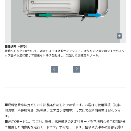
+
■発進時〈4WD〉
■
後輪へトルクを配分して、通常の道では発進性をアシスト。滑りやすい道ではタイヤのスリ
定
ップ量や坂道に応じて最適なトルクを配分し、安定した発進をサポート。
■燃料消費率は定められた試験条件のもとでの値です。お客様の使用環境（気象、
渋滞等）や運転方法（急発進、エアコン使用等）に応じて燃料消費率は異なりま
す。
■WLTCモードは、市街地、郊外、高速道路の各走行モードを平均的な使用時間配分
で構成した国際的な走行モードです。市街地モードは、信号や渋滞等の影響を受け