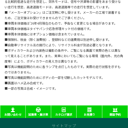
る比較的低速な走行を想定し、郊外モードは、信号や渋滞等の影響をあまり受けな
い走行を想定、高速道路モードは、高速道路等での走行を想定しています。
■「メーカーオプション」はご注文時に申し受けます。メーカーの工場で装着する
ため、ご注文後はお受けできませんのでご了承ください。
■車両本体価格は'26年4月現在のもので、予告なく変更となる場合があります。
■車両本体価格はタイヤパンク応急修理キット付の価格です。
■車両本体価格にはオプション価格は含まれていません。
■保険料、税金（除く消費税）、登録料などの諸費用は別途申し受けます。
■自動車リサイクル法の施行により、リサイクル料金が別途必要となります。
■ボディカラーおよび内装色は撮影の条件や、ご覧になる画面で実際の色とは異な
って見えることがあります。また、実車においてもご覧になる環境（屋内外、光の角
度等）により、ボディカラーの見え方は異なります。
■写真は機能説明のために各ランプを点灯したものです。実際の走行状態を示すも
のではありません。
■写真は機能説明のためにボディの一部を切断したカットモデルです。
■画面はハメ込み合成です。
■一部の写真は合成・イメージです。
お問い合わせ
試乗車・展示車
カタログ請求
お見積り
商談予約
サイトマップ